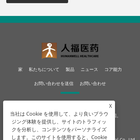
家
私たちについて
製品
ニュース
コア能力
お問い合わせを送信
お問い合わせ
電話:
+86-27-87597155
X
Eメール:
sales@steroid-chem.com
当社は Cookie を使用して、より良いブラウ
住所:
Gedian 経済開発区、鄂州市、湖北省、中国。
ジング体験を提供し、サイトのトラフィッ
クを分析し、コンテンツをパーソナライズ
します。このサイトを使用すると、Cookie
著作権 © 2022 湖北 Gedian Humanwell Pharmaceutical Co., Ltd.